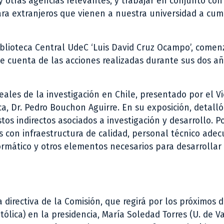
y otras agencias relevantes, y trabajar en conjunto con
ra extranjeros que vienen a nuestra universidad a cum
Biblioteca Central UdeC ‘Luis David Cruz Ocampo’, comen
e cuenta de las acciones realizadas durante sus dos añ
eales de la investigación en Chile, presentado por el Vi
ica, Dr. Pedro Bouchon Aguirre. En su exposición, detall
s indirectos asociados a investigación y desarrollo. Po
dos con infraestructura de calidad, personal técnico ade
ormático y otros elementos necesarios para desarrollar 
 directiva de la Comisión, que regirá por los próximos 
ica) en la presidencia, María Soledad Torres (U. de Va