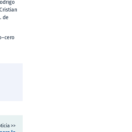
Rodrigo
Cristian
. de
o–cero
ticia >>