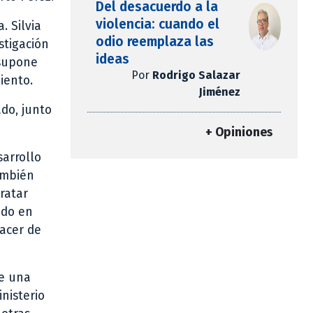
Del desacuerdo a la
violencia: cuando el
. Silvia
odio reemplaza las
stigación
ideas
 supone
Por
Rodrigo Salazar
iento.
Jiménez
ado, junto
+ Opiniones
sarrollo
ambién
ratar
ado en
hacer de
de una
nisterio