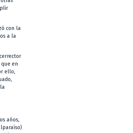
 otras
plir
zó con la
os a la
cerrector
ó que en
r ello,
cuado,
la
dos años,
lparaíso)