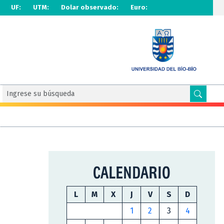
UF:
UTM:
Dolar observado:
Euro:
CALENDARIO
L
M
X
J
V
S
D
1
2
3
4