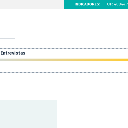
INDICADORES:
UF:
40844.7
Entrevistas