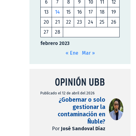
6
7
8
9
10
11
12
13
14
15
16
17
18
19
20
21
22
23
24
25
26
27
28
febrero 2023
« Ene
Mar »
OPINIÓN UBB
Publicado el 12 de abril del 2026
¿Gobernar o solo
gestionar la
contaminación en
Ñuble?
Por
José Sandoval Díaz