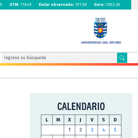
9
UTM:
71649
Dolar observado:
911.58
Euro:
1053.36
CALENDARIO
L
M
X
J
V
S
D
1
2
3
4
5