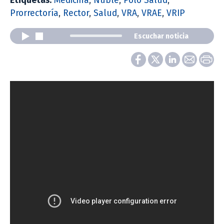
Etiquetas:
Medicina
,
Ñuble
,
Polo Salud
,
Prorrectoría
,
Rector
,
Salud
,
VRA
,
VRAE
,
VRIP
Escuchar noticia