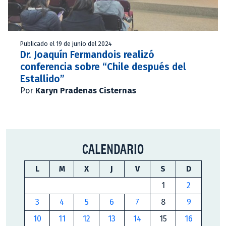
Publicado el 19 de junio del 2024
Dr. Joaquín Fermandois realizó
conferencia sobre “Chile después del
Estallido”
Por
Karyn Pradenas Cisternas
CALENDARIO
L
M
X
J
V
S
D
1
2
3
4
5
6
7
8
9
10
11
12
13
14
15
16