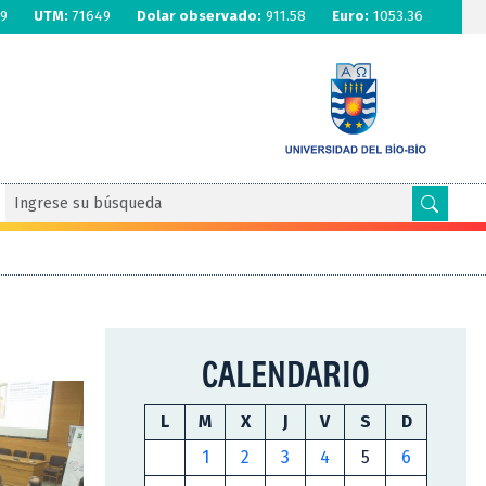
9
UTM:
71649
Dolar observado:
911.58
Euro:
1053.36
CALENDARIO
L
M
X
J
V
S
D
1
2
3
4
5
6