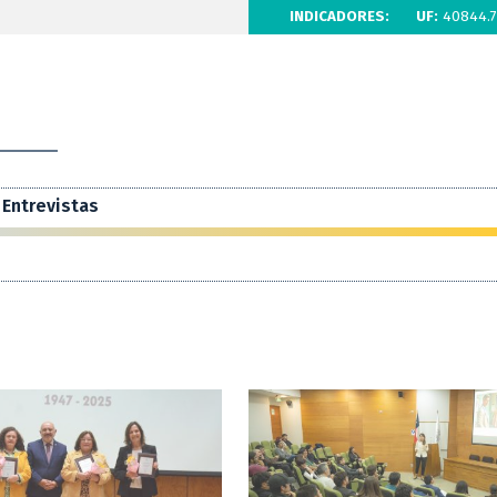
INDICADORES:
UF:
40844.7
Entrevistas