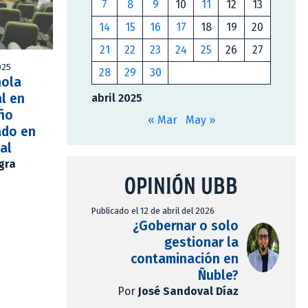
7
8
9
10
11
12
13
14
15
16
17
18
19
20
21
22
23
24
25
26
27
025
28
29
30
ñola
al en
abril 2025
año
« Mar
May »
ado en
ial
gra
OPINIÓN UBB
Publicado el 12 de abril del 2026
¿Gobernar o solo
gestionar la
contaminación en
Ñuble?
Por
José Sandoval Díaz