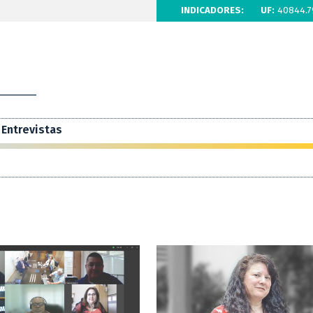
INDICADORES:
UF:
40844.7
Entrevistas