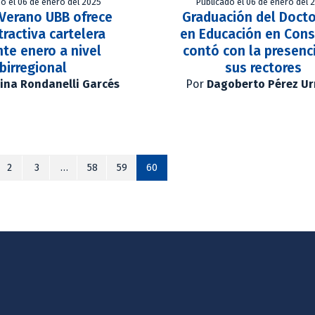
do el 06 de enero del 2025
Publicado el 06 de enero del 
 Verano UBB ofrece
Graduación del Doct
tractiva cartelera
en Educación en Cons
te enero a nivel
contó con la presenc
birregional
sus rectores
ina Rondanelli Garcés
Por
Dagoberto Pérez Ur
2
3
…
58
59
60