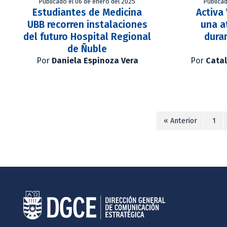
Publicado el 06 de enero del 2025
Publica
Estudiantes de Medicina
Activa
UBB recorren instalaciones
una a
del futuro Hospital Regional
duran
de Ñuble
Por
Daniela Espinoza Vera
Por
Catal
« Anterior
1