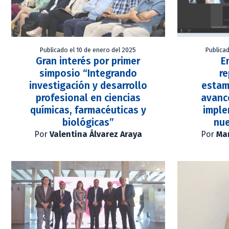
Publicado el 10 de enero del 2025
Publica
Gran interés por primer
E
simposio “Integrando
r
investigación y desarrollo
estam
profesional en ciencias
avanc
químicas, farmacéuticas y
imple
biológicas”
nue
Por
Valentina Álvarez Araya
Por
Mar