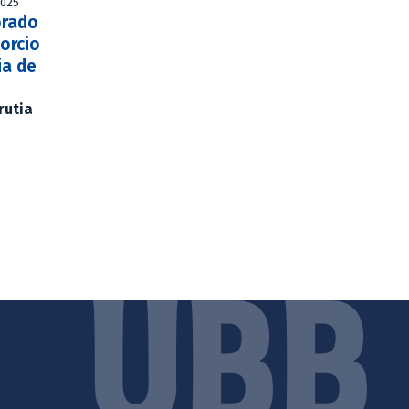
2025
orado
orcio
ia de
rutia