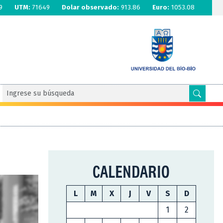
9
UTM:
71649
Dolar observado:
913.86
Euro:
1053.08
CALENDARIO
L
M
X
J
V
S
D
1
2