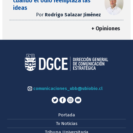
cuando el odio reemplaza las
ideas
Por
Rodrigo Salazar Jiménez
+ Opiniones
comunicaciones_ubb@ubiobio.cl
Portada
Tv Noticias
Tribuna Universitaria