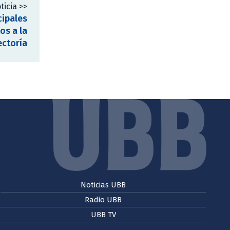
ticia >>
cipales
os a la
ectoría
Noticias UBB
Radio UBB
UBB TV