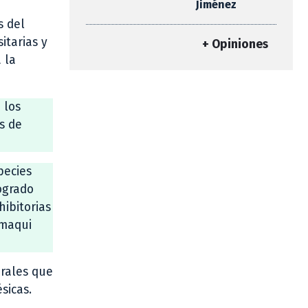
Jiménez
s del
itarias y
+ Opiniones
 la
 los
s de
pecies
logrado
hibitorias
 maqui
urales que
sicas.