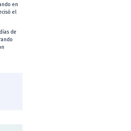
zando en
ecisó el
días de
erando
on