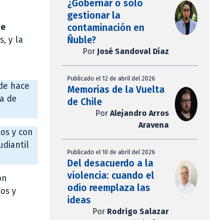
¿Gobernar o solo
gestionar la
contaminación en
de
Ñuble?
, y la
Por
José Sandoval Díaz
Publicado el 12 de abril del 2026
sde hace
Memorias de la Vuelta
ía de
de Chile
Por
Alejandro Arros
Aravena
los y con
udiantil
Publicado el 10 de abril del 2026
Del desacuerdo a la
violencia: cuando el
ón
odio reemplaza las
os y
ideas
Por
Rodrigo Salazar