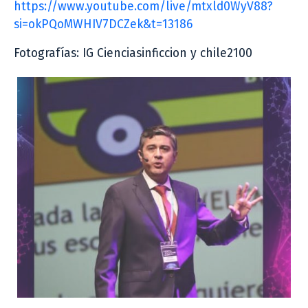
https://www.youtube.com/live/mtxld0WyV88?
si=okPQoMWHIV7DCZek&t=13186
Fotografías: IG Cienciasinficcion y chile2100