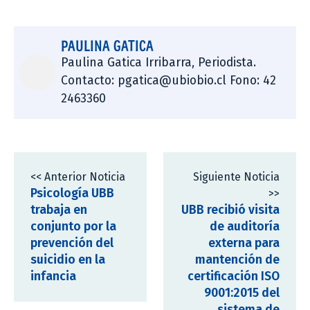
PAULINA GATICA
Paulina Gatica Irribarra, Periodista.
Contacto: pgatica@ubiobio.cl Fono: 42
2463360
<< Anterior Noticia
Siguiente Noticia
Psicología UBB
>>
trabaja en
UBB recibió visita
conjunto por la
de auditoría
prevención del
externa para
suicidio en la
mantención de
infancia
certificación ISO
9001:2015 del
sistema de