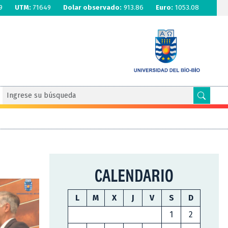
9
UTM:
71649
Dolar observado:
913.86
Euro:
1053.08
CALENDARIO
L
M
X
J
V
S
D
1
2