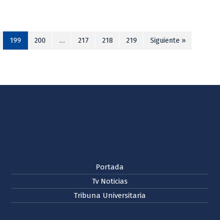
199
200
…
217
218
219
Siguiente »
Portada
Tv Noticias
Tribuna Universitaria