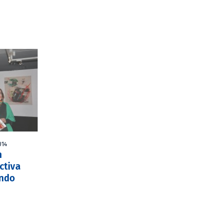
014
n
ctiva
ando