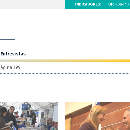
INDICADORES:
UF:
40844.7
Entrevistas
ágina 199