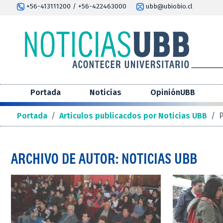
+56-413111200 / +56-422463000
ubb@ubiobio.cl
Portada
Noticias
OpiniónUBB
Portada
/
Articulos publicacdos por Noticias UBB
/
P
ARCHIVO DE AUTOR: NOTICIAS UBB