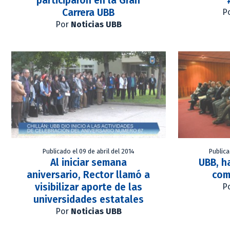
participaron en la Gran
Carrera UBB
P
Por
Noticias UBB
Publicado el 09 de abril del 2014
Publica
Al iniciar semana
UBB, h
aniversario, Rector llamó a
com
visibilizar aporte de las
P
universidades estatales
Por
Noticias UBB