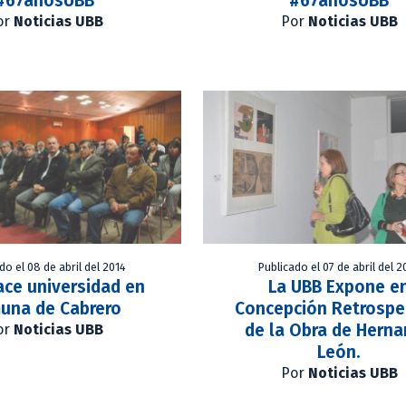
#67añosUBB
#67añosUBB
or
Noticias UBB
Por
Noticias UBB
do el 08 de abril del 2014
Publicado el 07 de abril del 2
ace universidad en
La UBB Expone e
una de Cabrero
Concepción Retrospe
de la Obra de Hern
or
Noticias UBB
León.
Por
Noticias UBB