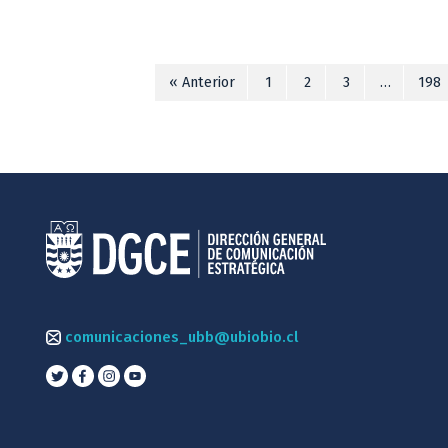
« Anterior
1
2
3
…
198
comunicaciones_ubb@ubiobio.cl