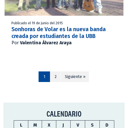
Publicado el 19 de junio del 2015
Sonhoras de Volar es la nueva banda
creada por estudiantes de la UBB
Por
Valentina Álvarez Araya
1
2
Siguiente »
CALENDARIO
L
M
X
J
V
S
D