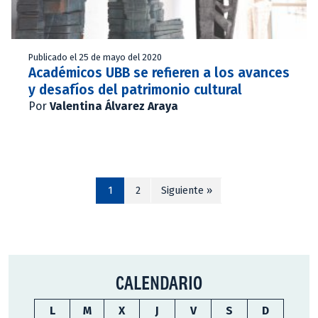
Publicado el 25 de mayo del 2020
Académicos UBB se refieren a los avances
y desafíos del patrimonio cultural
Por
Valentina Álvarez Araya
1
2
Siguiente »
CALENDARIO
L
M
X
J
V
S
D