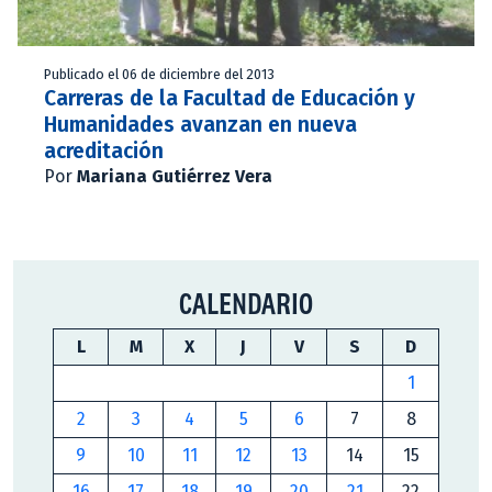
Publicado el 06 de diciembre del 2013
Carreras de la Facultad de Educación y
Humanidades avanzan en nueva
acreditación
Por
Mariana Gutiérrez Vera
CALENDARIO
L
M
X
J
V
S
D
1
2
3
4
5
6
7
8
9
10
11
12
13
14
15
16
17
18
19
20
21
22