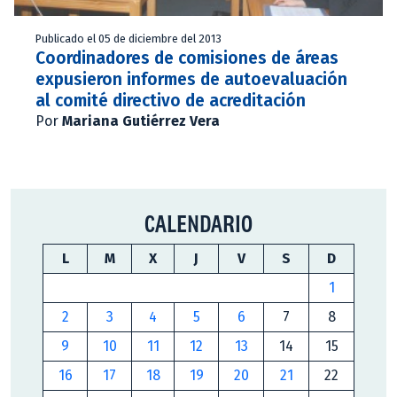
Publicado el 05 de diciembre del 2013
Coordinadores de comisiones de áreas
expusieron informes de autoevaluación
al comité directivo de acreditación
Por
Mariana Gutiérrez Vera
CALENDARIO
L
M
X
J
V
S
D
1
2
3
4
5
6
7
8
9
10
11
12
13
14
15
16
17
18
19
20
21
22