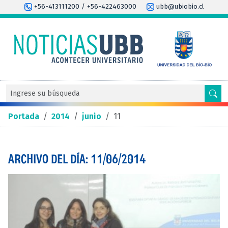
+56-413111200 / +56-422463000
ubb@ubiobio.cl
Portada
/
2014
/
junio
/
11
ARCHIVO DEL DÍA: 11/06/2014