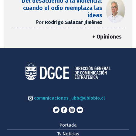
Del desacuerdo a la violencia:
cuando el odio reemplaza las
ideas
Por
Rodrigo Salazar Jiménez
+ Opiniones
comunicaciones_ubb@ubiobio.cl
Portada
Tv Noticias