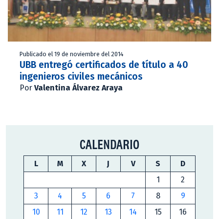
Publicado el 19 de noviembre del 2014
UBB entregó certificados de título a 40
ingenieros civiles mecánicos
Por
Valentina Álvarez Araya
CALENDARIO
L
M
X
J
V
S
D
1
2
3
4
5
6
7
8
9
10
11
12
13
14
15
16