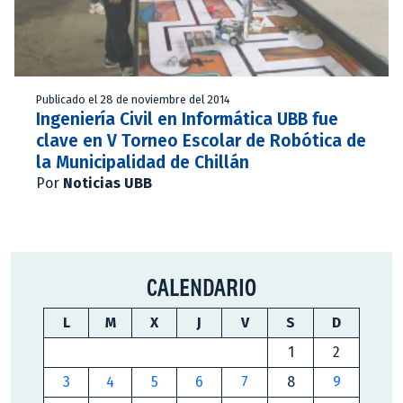
Publicado el 28 de noviembre del 2014
Ingeniería Civil en Informática UBB fue
clave en V Torneo Escolar de Robótica de
la Municipalidad de Chillán
Por
Noticias UBB
CALENDARIO
L
M
X
J
V
S
D
1
2
3
4
5
6
7
8
9