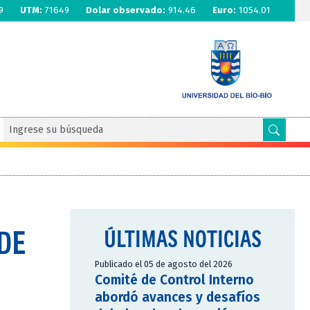
9
UTM:
71649
Dolar observado:
914.46
Euro:
1054.01
DE
ÚLTIMAS NOTICIAS
Publicado el 05 de agosto del 2026
Comité de Control Interno
abordó avances y desafíos