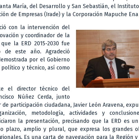
anta María, del Desarrollo y San Sebastián, el Institut
ción de Empresas (Irade) y la Corporación Mapuche En
ició con la intervención del
novación y coordinador de la
ó que la ERD 2015-2030 fue
 de este año. Agradeció
demostrada por el Gobierno
político y técnico, así como
te el director técnico del
ancisco Núñez Cerda, junto
r de participación ciudadana, Javier León Aravena, expu
rganización, metodología, actividades y conclusio
iciaron la presentación, precisando que la ERD es un
go plazo, amplio y plural, que expresa los grandes o
egionales. Es una carta de navegación para la Región y