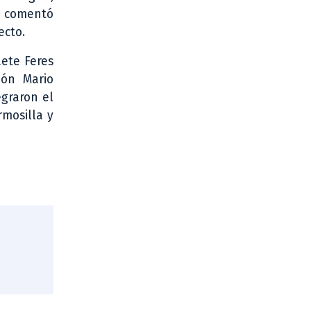
 comentó
ecto.
aete Feres
ión Mario
graron el
rmosilla y