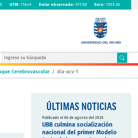
9
UTM:
71649
Dolar observado:
911.58
Euro:
1053.36
taque Cerebrovascular
/
dia-acv-1
ÚLTIMAS NOTICIAS
Publicado el 06 de agosto del 2026
UBB culmina socialización
nacional del primer Modelo