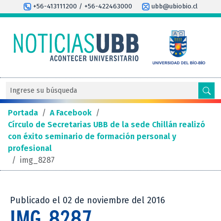
+56-413111200 / +56-422463000
ubb@ubiobio.cl
Portada
/
A Facebook
/
Círculo de Secretarias UBB de la sede Chillán realizó
con éxito seminario de formación personal y
profesional
/
img_8287
Publicado el 02 de noviembre del 2016
IMG_8287