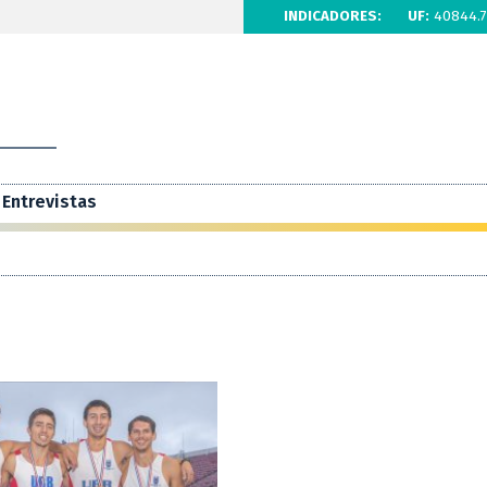
INDICADORES:
UF:
40844.7
Entrevistas