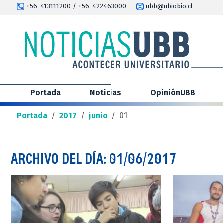
+56-413111200 / +56-422463000
ubb@ubiobio.cl
Portada
Noticias
OpiniónUBB
Portada
/
2017
/
junio
/
01
ARCHIVO DEL DÍA: 01/06/2017