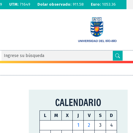
9
UTM:
71649
Dolar observado:
911.58
Euro:
1053.36
CALENDARIO
L
M
X
J
V
S
D
1
2
3
4