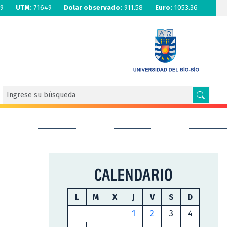
9
UTM:
71649
Dolar observado:
911.58
Euro:
1053.36
CALENDARIO
L
M
X
J
V
S
D
1
2
3
4