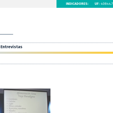
INDICADORES:
UF:
40844.7
Entrevistas