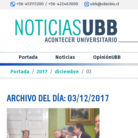
+56-413111200 / +56-422463000
ubb@ubiobio.cl
Portada
Noticias
OpiniónUBB
Portada
/
2017
/
diciembre
/
03
ARCHIVO DEL DÍA: 03/12/2017