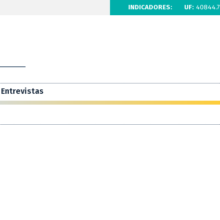
INDICADORES:
UF:
40844.7
Entrevistas