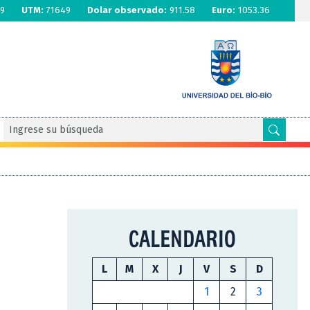
9
UTM:
71649
Dolar observado:
911.58
Euro:
1053.36
CALENDARIO
L
M
X
J
V
S
D
1
2
3