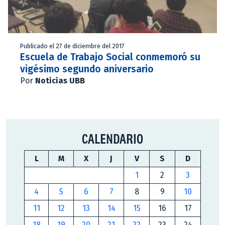
Publicado el 27 de diciembre del 2017
Escuela de Trabajo Social conmemoró su
vigésimo segundo aniversario
Por
Noticias UBB
CALENDARIO
L
M
X
J
V
S
D
1
2
3
4
5
6
7
8
9
10
11
12
13
14
15
16
17
18
19
20
21
22
23
24