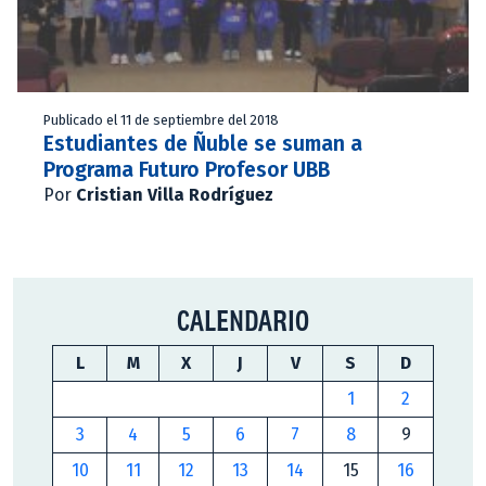
Publicado el 11 de septiembre del 2018
Estudiantes de Ñuble se suman a
Programa Futuro Profesor UBB
Por
Cristian Villa Rodríguez
CALENDARIO
L
M
X
J
V
S
D
1
2
3
4
5
6
7
8
9
10
11
12
13
14
15
16