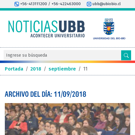
+56-413111200 / +56-422463000
ubb@ubiobio.cl
Portada
/
2018
/
septiembre
/
11
ARCHIVO DEL DÍA: 11/09/2018