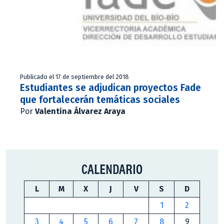
Publicado el 17 de septiembre del 2018
Estudiantes se adjudican proyectos Fade
que fortalecerán temáticas sociales
Por
Valentina Álvarez Araya
CALENDARIO
L
M
X
J
V
S
D
1
2
3
4
5
6
7
8
9