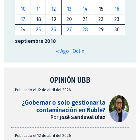
10
11
12
13
14
15
16
17
18
19
20
21
22
23
24
25
26
27
28
29
30
septiembre 2018
« Ago
Oct »
OPINIÓN UBB
Publicado el 12 de abril del 2026
¿Gobernar o solo gestionar la
contaminación en Ñuble?
Por
José Sandoval Díaz
Publicado el 12 de abril del 2026