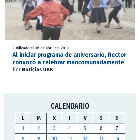
Publicado el 08 de abril del 2019
Al iniciar programa de aniversario, Rector
convocó a celebrar mancomunadamente
Por
Noticias UBB
CALENDARIO
L
M
X
J
V
S
D
1
2
3
4
5
6
7
8
9
10
11
12
13
14