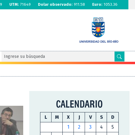
9
UTM:
71649
Dolar observado:
911.58
Euro:
1053.36
CALENDARIO
L
M
X
J
V
S
D
1
2
3
4
5