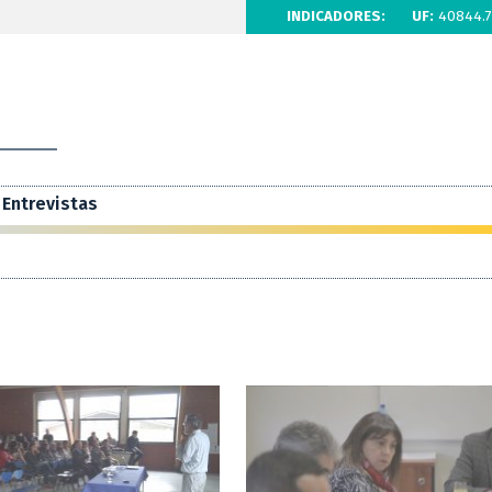
INDICADORES:
UF:
40844.7
Entrevistas