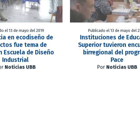
do el 13 de mayo del 2019
Publicado el 13 de mayo del 
ia en ecodiseño de
Instituciones de Educ
ctos fue tema de
Superior tuvieron enc
n Escuela de Diseño
birregional del prog
Industrial
Pace
or
Noticias UBB
Por
Noticias UBB