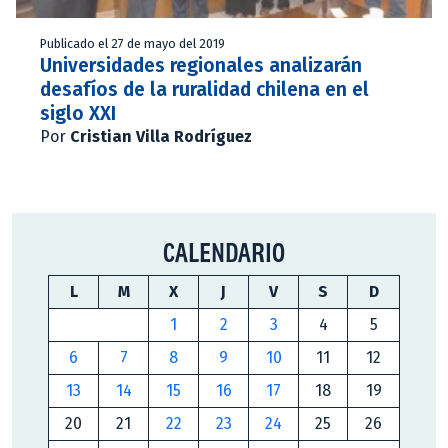
Publicado el 27 de mayo del 2019
Universidades regionales analizarán
desafíos de la ruralidad chilena en el
siglo XXI
Por
Cristian Villa Rodríguez
CALENDARIO
L
M
X
J
V
S
D
1
2
3
4
5
6
7
8
9
10
11
12
13
14
15
16
17
18
19
20
21
22
23
24
25
26