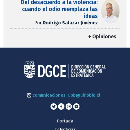
Del desacuerdo a la violencia:
cuando el odio reemplaza las
ideas
Por
Rodrigo Salazar Jiménez
+ Opiniones
comunicaciones_ubb@ubiobio.cl
Portada
Tv Noticias