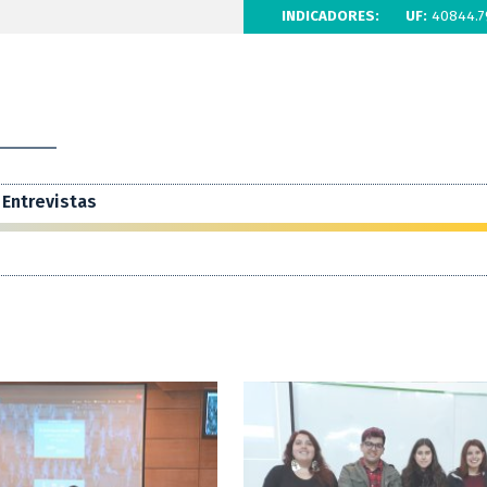
INDICADORES:
UF:
40844.7
Entrevistas