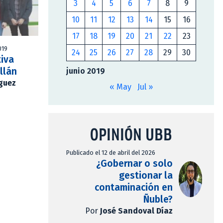
3
4
5
6
7
8
9
10
11
12
13
14
15
16
17
18
19
20
21
22
23
019
24
25
26
27
28
29
30
tiva
llán
junio 2019
íguez
« May
Jul »
OPINIÓN UBB
Publicado el 12 de abril del 2026
¿Gobernar o solo
gestionar la
contaminación en
Ñuble?
Por
José Sandoval Díaz