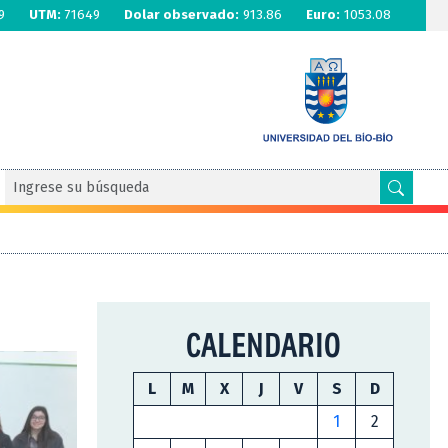
9
UTM:
71649
Dolar observado:
913.86
Euro:
1053.08
CALENDARIO
L
M
X
J
V
S
D
1
2