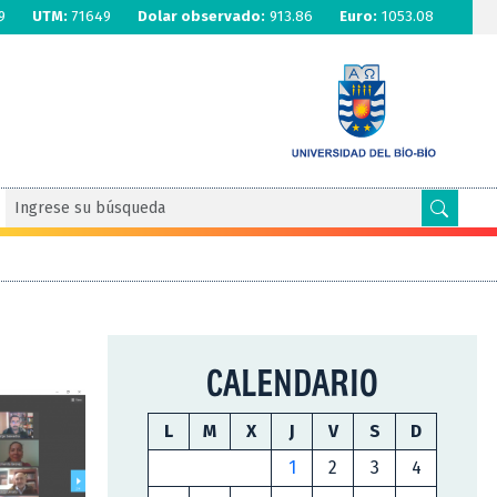
9
UTM:
71649
Dolar observado:
913.86
Euro:
1053.08
CALENDARIO
L
M
X
J
V
S
D
1
2
3
4