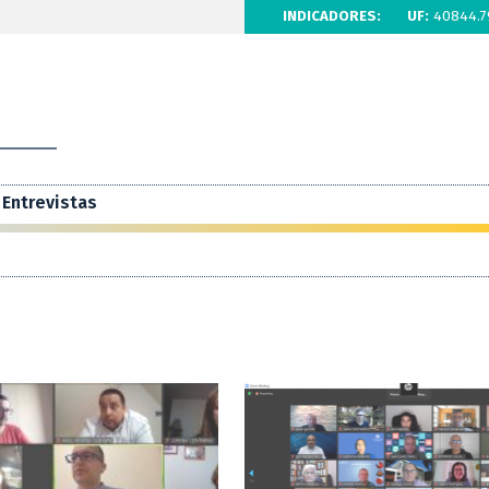
INDICADORES:
UF:
40844.7
Entrevistas