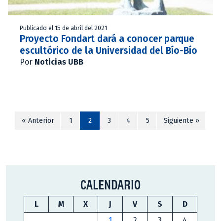
Publicado el 15 de abril del 2021
Proyecto Fondart dará a conocer parque
escultórico de la Universidad del Bío-Bío
Por
Noticias UBB
« Anterior
1
2
3
4
5
Siguiente »
CALENDARIO
L
M
X
J
V
S
D
1
2
3
4