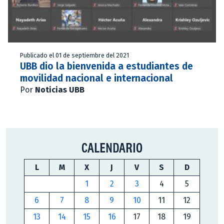
Publicado el 01 de septiembre del 2021
UBB dio la bienvenida a estudiantes de
movilidad nacional e internacional
Por
Noticias UBB
CALENDARIO
L
M
X
J
V
S
D
1
2
3
4
5
6
7
8
9
10
11
12
13
14
15
16
17
18
19