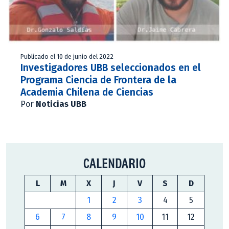
Publicado el 10 de junio del 2022
Investigadores UBB seleccionados en el
Programa Ciencia de Frontera de la
Academia Chilena de Ciencias
Por
Noticias UBB
CALENDARIO
L
M
X
J
V
S
D
1
2
3
4
5
6
7
8
9
10
11
12