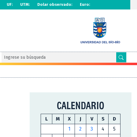
UF:
UTM:
Dolar observado:
Euro:
CALENDARIO
L
M
X
J
V
S
D
1
2
3
4
5