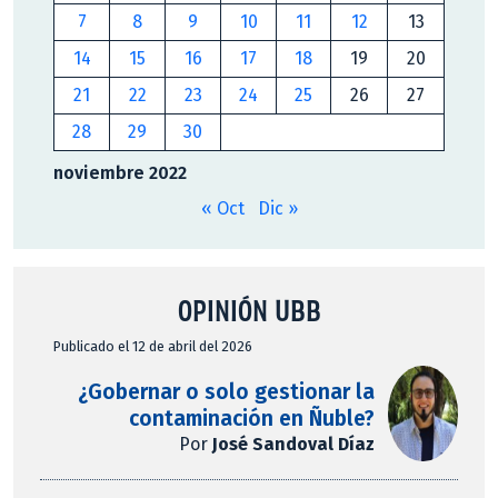
7
8
9
10
11
12
13
14
15
16
17
18
19
20
21
22
23
24
25
26
27
28
29
30
noviembre 2022
« Oct
Dic »
OPINIÓN UBB
Publicado el 12 de abril del 2026
¿Gobernar o solo gestionar la
contaminación en Ñuble?
Por
José Sandoval Díaz