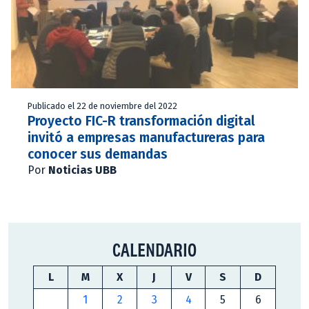
Publicado el 22 de noviembre del 2022
Proyecto FIC-R transformación digital
invitó a empresas manufactureras para
conocer sus demandas
Por
Noticias UBB
CALENDARIO
L
M
X
J
V
S
D
1
2
3
4
5
6