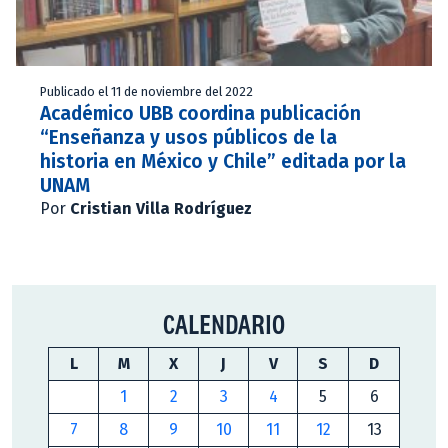
Publicado el 11 de noviembre del 2022
Académico UBB coordina publicación
“Enseñanza y usos públicos de la
historia en México y Chile” editada por la
UNAM
Por
Cristian Villa Rodríguez
CALENDARIO
L
M
X
J
V
S
D
1
2
3
4
5
6
7
8
9
10
11
12
13