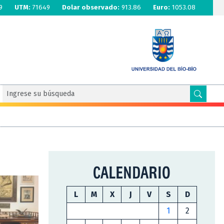
9
UTM:
71649
Dolar observado:
913.86
Euro:
1053.08
CALENDARIO
L
M
X
J
V
S
D
1
2