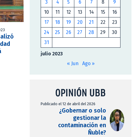
3
4
5
6
7
8
9
10
11
12
13
14
15
16
17
18
19
20
21
22
23
023
24
25
26
27
28
29
30
ealizó
31
idad
á
julio 2023
« Jun
Ago »
OPINIÓN UBB
Publicado el 12 de abril del 2026
¿Gobernar o solo
gestionar la
contaminación en
Ñuble?