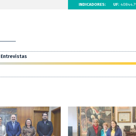
INDICADORES:
UF:
40844.7
Entrevistas