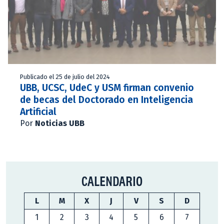
Publicado el 25 de julio del 2024
UBB, UCSC, UdeC y USM firman convenio
de becas del Doctorado en Inteligencia
Artificial
Por
Noticias UBB
CALENDARIO
L
M
X
J
V
S
D
1
2
3
4
5
6
7