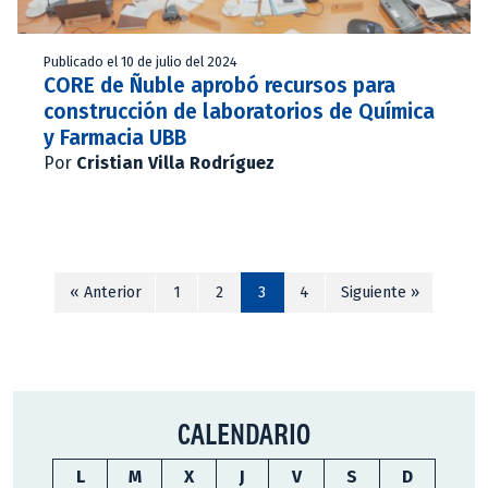
Publicado el 10 de julio del 2024
CORE de Ñuble aprobó recursos para
construcción de laboratorios de Química
y Farmacia UBB
Por
Cristian Villa Rodríguez
« Anterior
1
2
3
4
Siguiente »
CALENDARIO
L
M
X
J
V
S
D