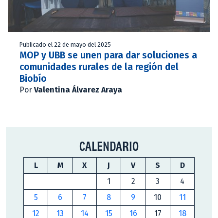
Publicado el 22 de mayo del 2025
MOP y UBB se unen para dar soluciones a
comunidades rurales de la región del
Biobío
Por
Valentina Álvarez Araya
CALENDARIO
L
M
X
J
V
S
D
1
2
3
4
5
6
7
8
9
10
11
12
13
14
15
16
17
18