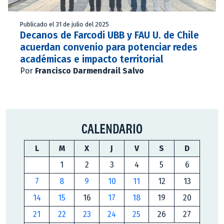
Publicado el 31 de julio del 2025
Decanos de Farcodi UBB y FAU U. de Chile
acuerdan convenio para potenciar redes
académicas e impacto territorial
Por
Francisco Darmendrail Salvo
CALENDARIO
L
M
X
J
V
S
D
1
2
3
4
5
6
7
8
9
10
11
12
13
14
15
16
17
18
19
20
21
22
23
24
25
26
27