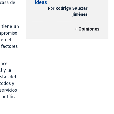
ideas
 casa de
Por
Rodrigo Salazar
Jiménez
 tiene un
+ Opiniones
ompromiso
 en el
 factores
ance
l y la
stas del
todos y
servicios
 política