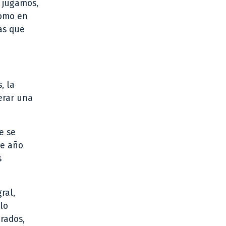
 jugamos,
como en
as que
, la
nerar una
e se
te año
s
ral,
lo
orados,