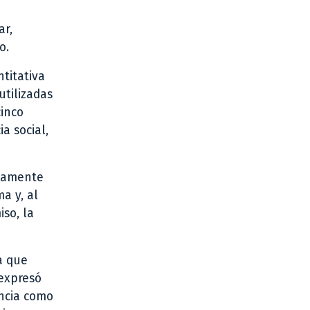
ar,
no.
titativa
utilizadas
cinco
a social,
viamente
a y, al
so, la
a que
 expresó
ancia como