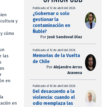
Publicado el 12 de abril del 2026
¿Gobernar o solo
uien
gestionar la
 cultura y
contaminación en
Ñuble?
l y cómo
Por
José Sandoval Díaz
 un
Publicado el 12 de abril del 2026
Memorias de la Vuelta
e las
de Chile
s
Por
Alejandro Arros
los
Aravena
r
ión en
Publicado el 10 de abril del 2026
Del desacuerdo a la
violencia: cuando el
la
odio reemplaza las
cación en