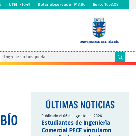
9
UTM:
71649
Dolar observado:
913.86
Euro:
1053.08
ÚLTIMAS NOTICIAS
OBÍO
Publicado el 06 de agosto del 2026
Estudiantes de Ingeniería
Comercial PECE vincularon