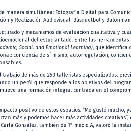
 de manera simultánea: Fotografía Digital para Comunic
ción y Realización Audiovisual, Básquetbol y Balonma
cturado y mecanismos de evaluación cualitativa y cuan
ioemocional del estudiantado. Entre las herramientas 
cademic, Social, and Emotional Learning)
, que identifica 
nal: conciencia de sí mismo, autorregulación, concienci
ponsables.
trabajo de más de 250 talleristas especializados, pre
ando un perfil que responde a los objetivos del program
omueve una formación integral centrada en el compromi
l impacto positivo de estos espacios. “Me gustó mucho, y
ectan más y podemos hacer más actividades creativas”,
 Carla González, también de 1° medio A, valoró la inst