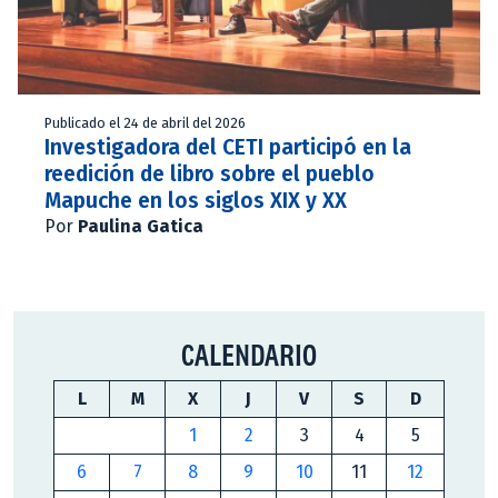
Publicado el 24 de abril del 2026
Investigadora del CETI participó en la
reedición de libro sobre el pueblo
Mapuche en los siglos XIX y XX
Por
Paulina Gatica
CALENDARIO
L
M
X
J
V
S
D
1
2
3
4
5
6
7
8
9
10
11
12