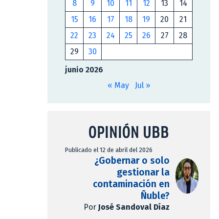
8
9
10
11
12
13
14
15
16
17
18
19
20
21
22
23
24
25
26
27
28
29
30
junio 2026
« May
Jul »
OPINIÓN UBB
Publicado el 12 de abril del 2026
¿Gobernar o solo
gestionar la
contaminación en
Ñuble?
Por
José Sandoval Díaz