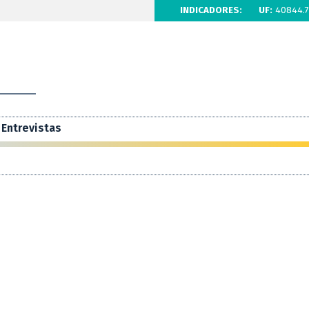
INDICADORES:
UF:
40844.7
Entrevistas