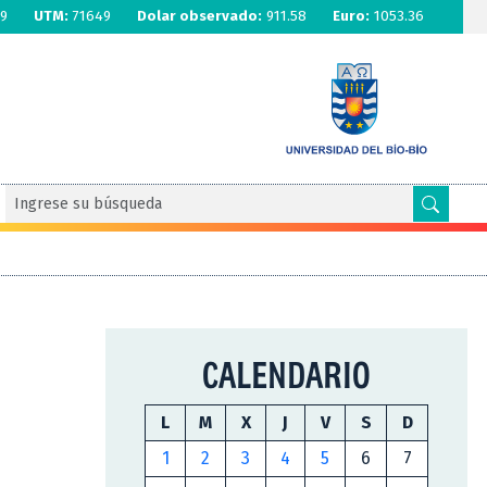
9
UTM:
71649
Dolar observado:
911.58
Euro:
1053.36
CALENDARIO
L
M
X
J
V
S
D
1
2
3
4
5
6
7