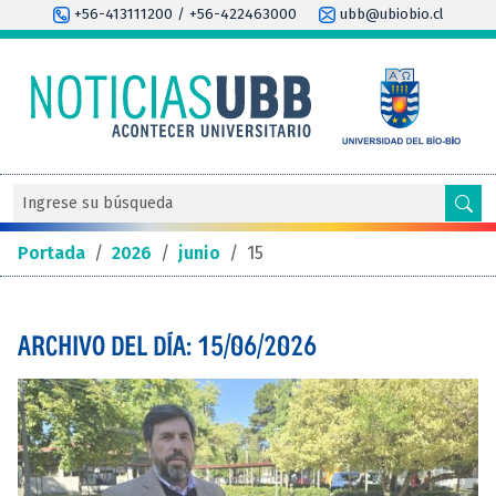
+56-413111200 / +56-422463000
ubb@ubiobio.cl
Portada
/
2026
/
junio
/
15
ARCHIVO DEL DÍA: 15/06/2026