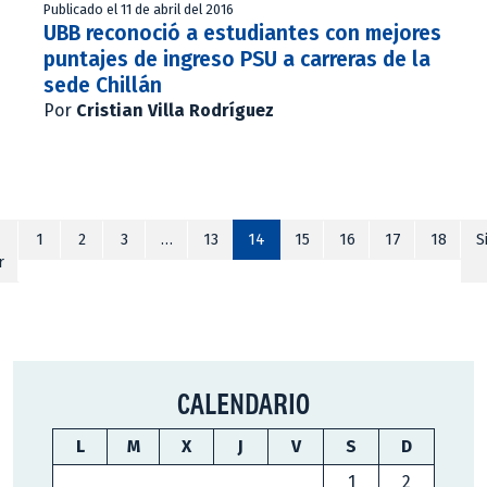
Publicado el 11 de abril del 2016
UBB reconoció a estudiantes con mejores
puntajes de ingreso PSU a carreras de la
sede Chillán
Por
Cristian Villa Rodríguez
1
2
3
…
13
14
15
16
17
18
S
r
CALENDARIO
L
M
X
J
V
S
D
1
2