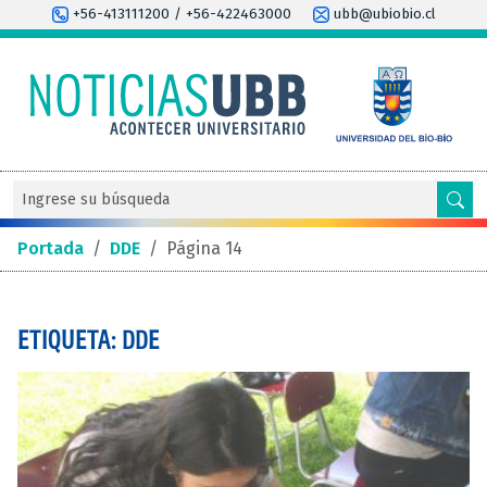
+56-413111200 / +56-422463000
ubb@ubiobio.cl
Portada
/
DDE
/
Página 14
ETIQUETA: DDE